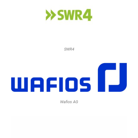
SWR4
Wafios AG