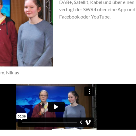
DAB+, Satellit, Kabel und über eine
verfugt der SWR4 über eine App und 
Facebook oder YouTube.
am, Niklas