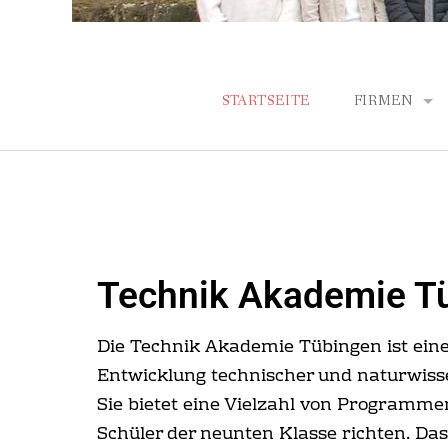
STARTSEITE
FIRMEN
ARTIF GMBH
ROBERT BO
CHT GERMA
Technik Akademie T
SWR 4
WAFIOS AK
Die Technik Akademie Tübingen ist eine 
Entwicklung technischer und naturwisse
ZELTWANGE
Sie bietet eine Vielzahl von Programme
Schüler der neunten Klasse richten. Da