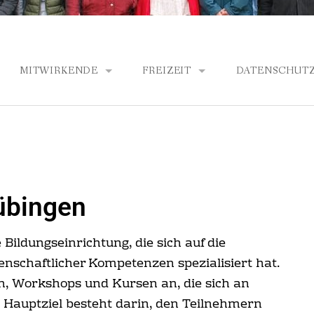
MITWIRKENDE
FREIZEIT
DATENSCHUT
 & CO. KG
TEILNEHMER
STADTFÜHRUNG
SCH GMBH
BETREUER
BOTANISCHER GARTEN
NY GMBH
BOWLING
übingen
TIENGESELLSCHAFT
Bildungseinrichtung, die sich auf die
nschaftlicher Kompetenzen spezialisiert hat.
R HOLDING GMBH
n, Workshops und Kursen an, die sich an
s Hauptziel besteht darin, den Teilnehmern