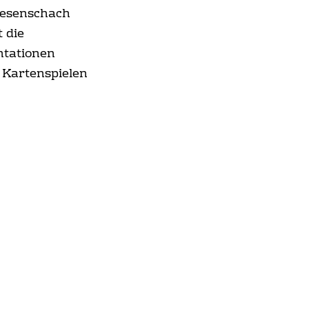
Riesenschach
 die
ntationen
 Kartenspielen